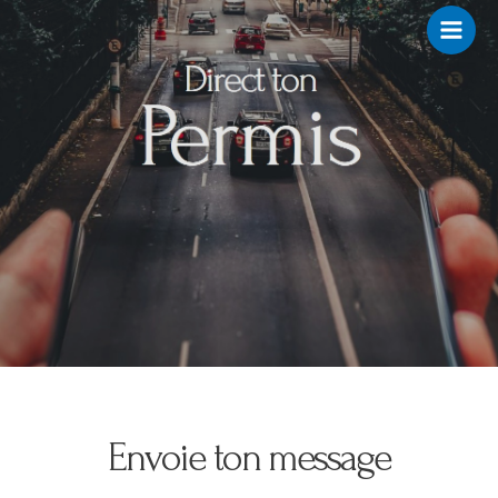
Aller
Main
au
Men
contenu
Envoie ton message